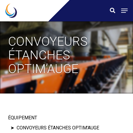
Skip
Menu
Men
search
to
main
content
CONVOYEURS
ÉTANCHES
OPTIM’AUGE
ÉQUIPEMENT
CONVOYEURS ÉTANCHES OPTIM’AUGE