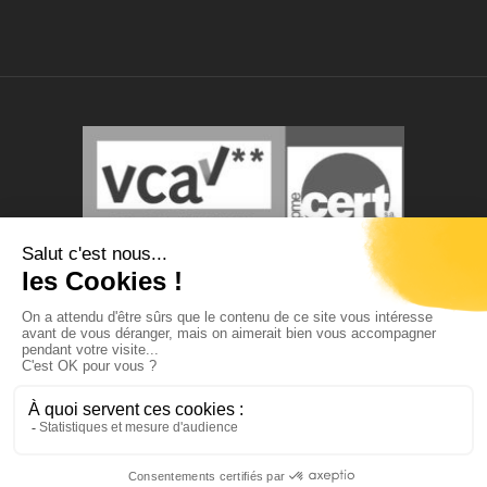
© Tous droits réservés.
Photos et contenus non-contractuels.
ABM TECNA s.a. se réserve le droit de modifier ce site
sans préavis.
Member of the
NETCO group
.
twitter
facebook
linkedin
youtube