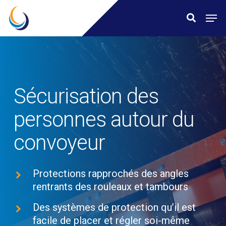
Skip
Menu
Men
search
to
main
content
Sécurisation des
personnes autour du
convoyeur
Protections rapprochés des angles
rentrants des rouleaux et tambours
Des systèmes de protection qu’il est
facile de placer et régler soi-même