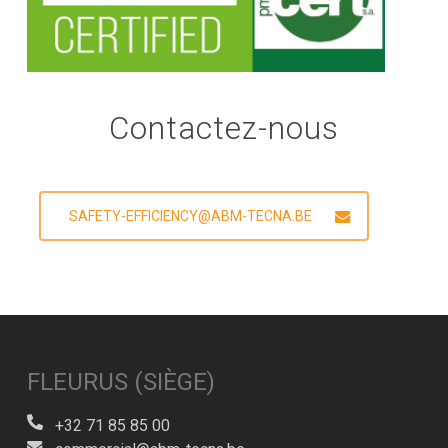
Contactez-nous
SAFETY-EFFICIENCY@ABM-TECNA.BE
FLEURUS (SIÈGE)
+32 71 85 85 00