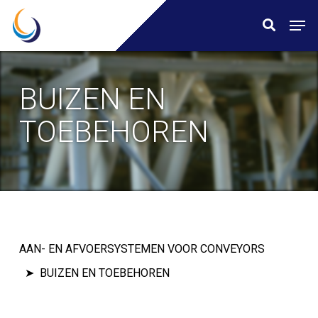
Skip
Menu
Men
search
to
main
content
BUIZEN EN
TOEBEHOREN
AAN- EN AFVOERSYSTEMEN VOOR CONVEYORS
BUIZEN EN TOEBEHOREN