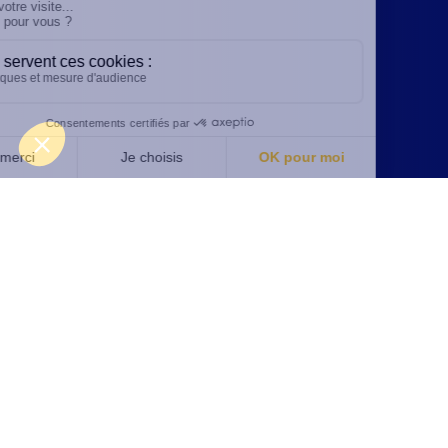
FLEURUS (SIÈGE)
+32 71 85 85 00
commercial@abm-tecna.be
Rue des Sources, 5
B-6220 Fleurus
TOURNAI