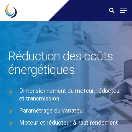
Skip
Menu
Men
search
to
main
content
Réduction des coûts
énergétiques
Dimensionnement du moteur, réducteur
et transmission
Paramétrage du variateur
Moteur et réducteur à haut rendement