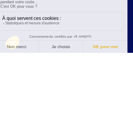
FLEURUS (SIÈGE)
+32 71 85 85 00
commercial@abm-tecna.be
Rue des Sources, 5
B-6220 Fleurus
TOURNAI