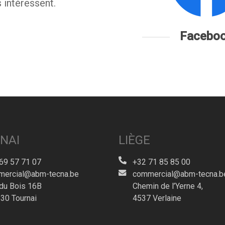
 intéressent.
Facebo
NAI
LIÈGE
69 57 71 07
+32 71 85 85 00
ercial@abm-tecna.be
commercial@abm-tecna.b
du Bois 16B
Chemin de l’Yerne 4,
30 Tournai
4537 Verlaine