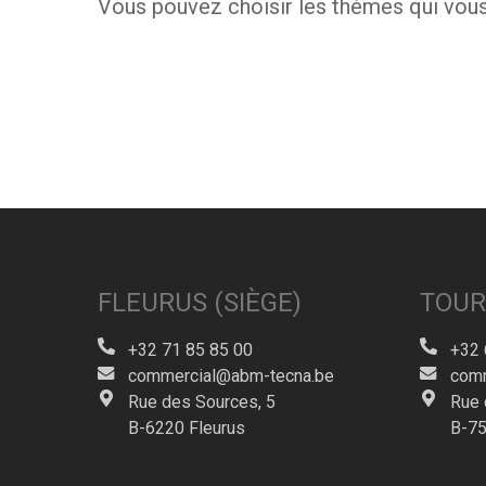
Vous pouvez choisir les thèmes qui vous
FLEURUS (SIÈGE)
TOUR
+32 71 85 85 00
+32 
commercial@abm-tecna.be
comm
Rue des Sources, 5
Rue 
B-6220 Fleurus
B-75