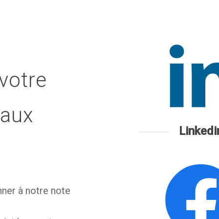
votre
eaux
Linkedi
nner à notre note