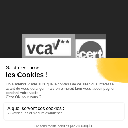
© Tous droits réservés.
Photos et contenus non-contractuels.
ABM TECNA s.a. se réserve le droit de modifier ce site
sans préavis.
Member of the
NETCO group
.
twitter
facebook
linkedin
youtube