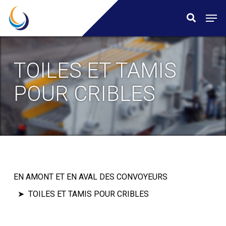
Skip
Menu
Men
search
to
main
content
TOILES ET TAMIS
POUR CRIBLES
EN AMONT ET EN AVAL DES CONVOYEURS
TOILES ET TAMIS POUR CRIBLES