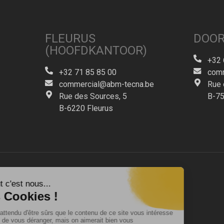
FLEURUS
DOOR
(HOOFDKANTOOR)
+32 
+32 71 85 85 00
comm
commercial@abm-tecna.be
Rue 
Rue des Sources, 5
B-75
B-6220 Fleurus