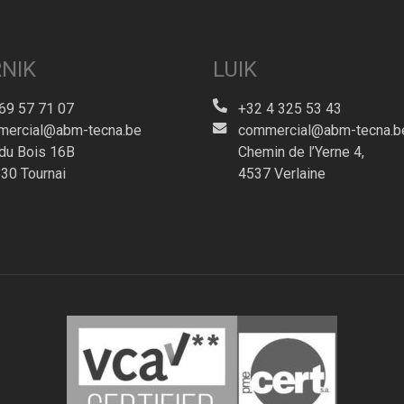
NIK
LUIK
69 57 71 07
+32 4 325 53 43
ercial@abm-tecna.be
commercial@abm-tecna.b
du Bois 16B
Chemin de l’Yerne 4,
30 Tournai
4537 Verlaine