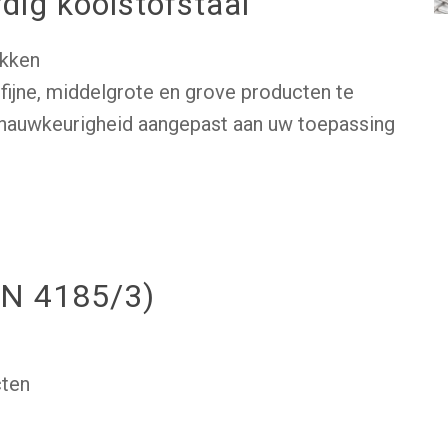
dig koolstofstaal
akken
fijne, middelgrote en grove producten te
enauwkeurigheid aangepast aan uw toepassing
DIN 4185/3)
cten