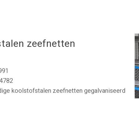
talen zeefnetten
991
 4782
ige koolstofstalen zeefnetten gegalvaniseerd