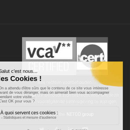
Alle rechten voorbehouden.
Foto's en niet-contractuele inhoud.
ABM TECNA n.v. behoudt zich het recht voor om deze
site zonder voorafgaande kennisgeving te wijzigen.
Member of the
NETCO group
.
twitter
facebook
linkedin
youtube