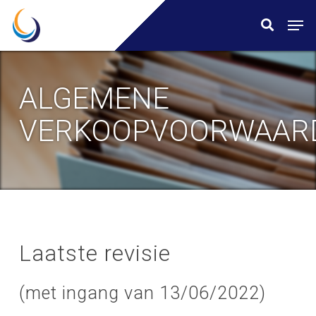
Skip
Menu
Men
search
to
main
content
ALGEMENE
VERKOOPVOORWAAR
Laatste revisie
(met ingang van 13/06/2022)