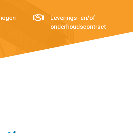
rmogen
Leverings- en/of
onderhoudscontract