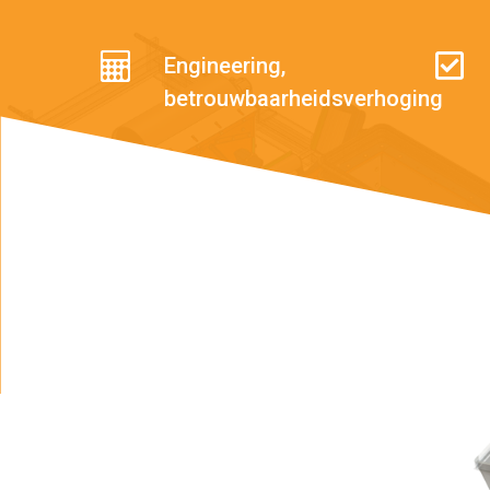
Druk op enter om te zoeken of ESC om t
Engineering,
betrouwbaarheidsverhoging