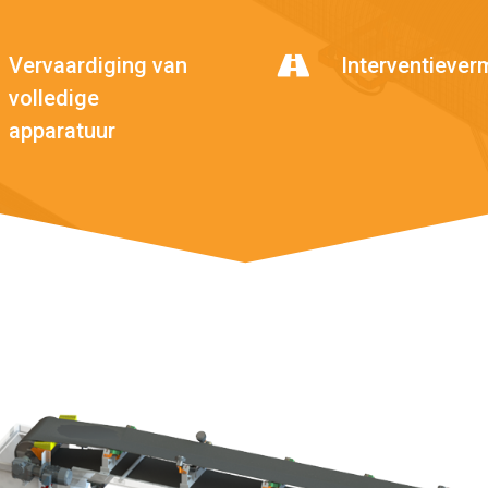
e sluiten
Vervaardiging van
Interventieve
volledige
apparatuur