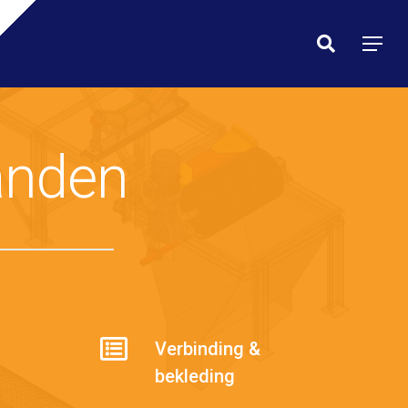
Menu
search
Menu
anden
Verbinding &
bekleding