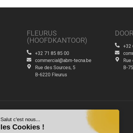
FLEURUS
DOOR
(HOOFDKANTOOR)
+32 
+32 71 85 85 00
comm
commercial@abm-tecna.be
Rue 
Rue des Sources, 5
B-75
B-6220 Fleurus