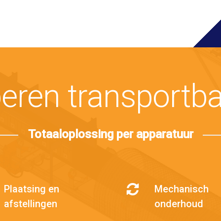
eren transportb
Totaaloplossing per apparatuur
Plaatsing en
Mechanisch
afstellingen
onderhoud