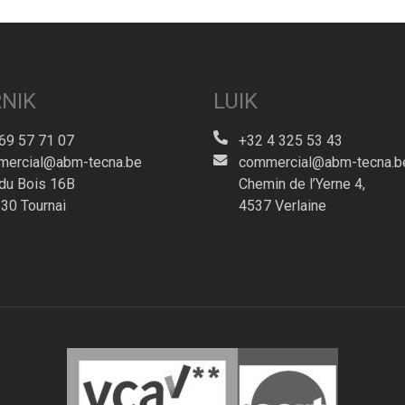
NIK
LUIK
69 57 71 07
+32 4 325 53 43
ercial@abm-tecna.be
commercial@abm-tecna.b
du Bois 16B
Chemin de l’Yerne 4,
30 Tournai
4537 Verlaine