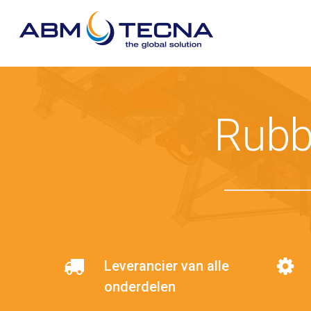
Skip
to
main
content
Rubb
Leverancier van alle
onderdelen