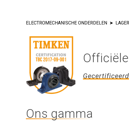
ELECTROMECHANISCHE ONDERDELEN
LAGER
Officië
Gecertificeer
Druk op enter om te zoeken of ESC om t
Ons gamma