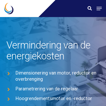
Skip
Menu
Men
search
to
main
content
Vermindering van de
energiekosten
Dimensionering van motor, reductor en
overbrenging
Parametrering van de regelaar
Hoogrendementsmotor en -reductor