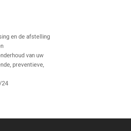
ing en de afstelling
en
onderhoud van uw
nde, preventieve,
/24