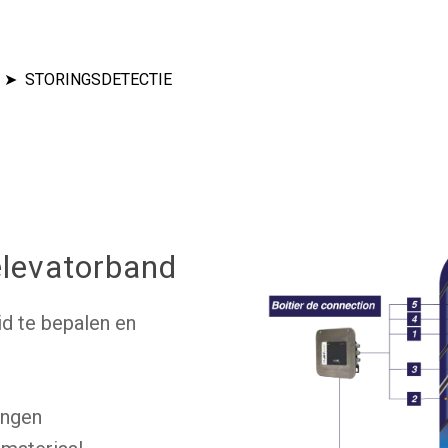
STORINGSDETECTIE
elevatorband
e sluiten
d te bepalen en
ingen