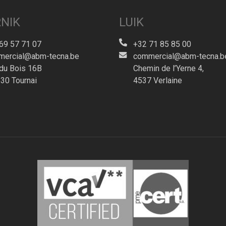
NIK
LUIK
69 57 71 07
+32 71 85 85 00
ercial@abm-tecna.be
commercial@abm-tecna.b
du Bois 16B
Chemin de l’Yerne 4,
30 Tournai
4537 Verlaine