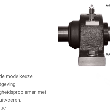
n
n de modelkeuze
etgeving
igheidsproblemen met
uitvoeren.
tie