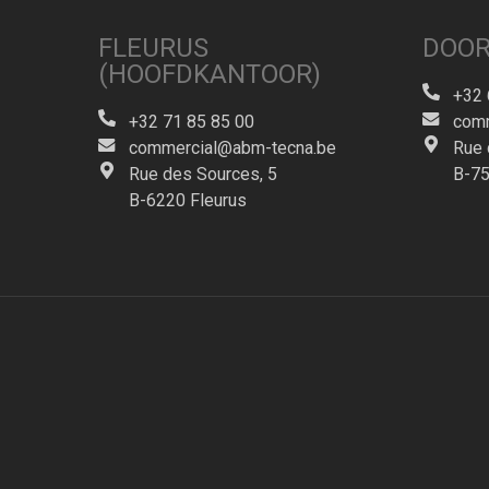
FLEURUS
DOOR
(HOOFDKANTOOR)
+32 
+32 71 85 85 00
comm
commercial@abm-tecna.be
Rue 
Rue des Sources, 5
B-75
B-6220 Fleurus