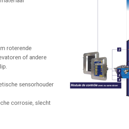
 materiaal
 om roterende
evatoren of andere
ip.
netische sensorhouder
sche corrosie, slecht