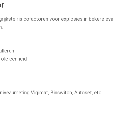
or
ngrijkste risicofactoren voor explosies in bekerele
n.
alleren
role eenheid
niveaumeting Vigimat, Binswitch, Autoset, etc.