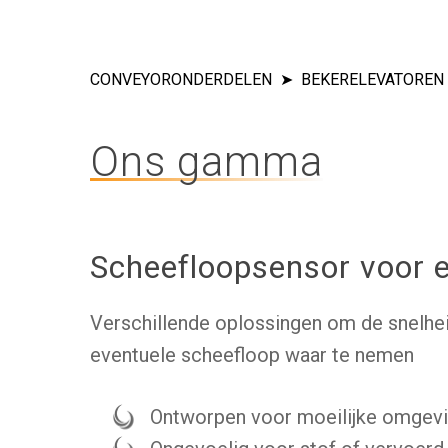
CONVEYORONDERDELEN
BEKERELEVATOREN
Ons gamma
Scheefloopsensor voor 
Druk op enter om te zoeken of ESC om t
Verschillende oplossingen om de snelhei
eventuele scheefloop waar te nemen
Ontworpen voor moeilijke omgev