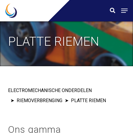
Skip
Menu
Men
search
to
main
content
PLATTE RIEMEN
ELECTROMECHANISCHE ONDERDELEN
RIEMOVERBRENGING
PLATTE RIEMEN
Ons gamma