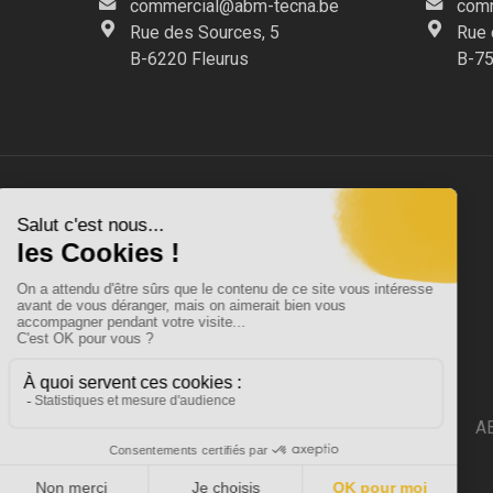
commercial@abm-tecna.be
comm
Rue des Sources, 5
Rue 
B-6220 Fleurus
B-75
AB