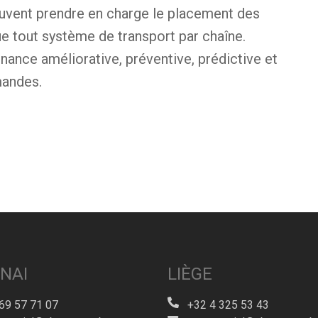
uvent prendre en charge le placement des
ue tout système de transport par chaîne.
ance améliorative, préventive, prédictive et
mandes.
NAI
LIÈGE
69 57 71 07
+32 4 325 53 43