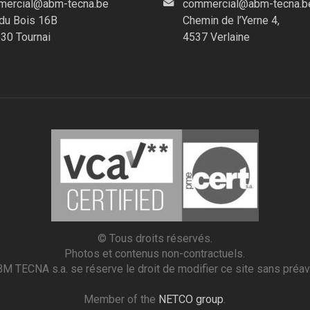
ercial@abm-tecna.be
commercial@abm-tecna.b
du Bois 16B
Chemin de l’Yerne 4,
30 Tournai
4537 Verlaine
© Tous droits réservés.
Photos et contenus non-contractuels.
M TECNA s.a. se réserve le droit de modifier ce site sans préav
Member of the
NETCO group
.