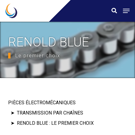
Skip
Menu
Men
search
to
main
content
RENOLD BLUE
Le premier choix
PIÈCES ÉLECTROMÉCANIQUES
TRANSMISSION PAR CHAÎNES
RENOLD BLUE : LE PREMIER CHOIX