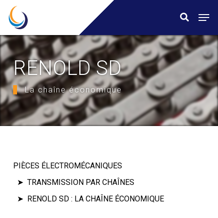
Skip
Menu
Men
search
to
main
content
RENOLD SD
La chaîne économique
PIÈCES ÉLECTROMÉCANIQUES
TRANSMISSION PAR CHAÎNES
RENOLD SD : LA CHAÎNE ÉCONOMIQUE