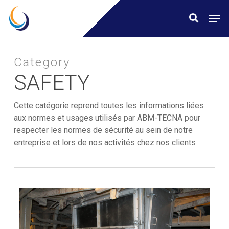
Skip
Menu
Men
search
to
main
content
Category
SAFETY
Cette catégorie reprend toutes les informations liées
aux normes et usages utilisés par ABM-TECNA pour
respecter les normes de sécurité au sein de notre
entreprise et lors de nos activités chez nos clients