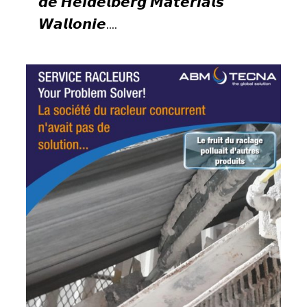
𝙙𝙚 𝙃𝙚𝙞𝙙𝙚𝙡𝙗𝙚𝙧𝙜 𝙈𝙖𝙩𝙚𝙧𝙞𝙖𝙡𝙨
𝙒𝙖𝙡𝙡𝙤𝙣𝙞𝙚....