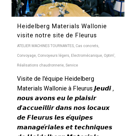
Heidelberg Materials Wallonie
visite notre site de Fleurus
ATELIER MACHINES TOURNANTES
,
Cas concrets
,
Convoyage
,
Convoyeurs légers
,
Electromécanique
,
Optim'
,
Réalisations chaudronnerie
,
Service
Visite de l'équipe Heidelberg
Materials Wallonie à Fleurus 𝙅𝙚𝙪𝙙𝙞 ,
𝙣𝙤𝙪𝙨 𝙖𝙫𝙤𝙣𝙨 𝙚𝙪 𝙡𝙚 𝙥𝙡𝙖𝙞𝙨𝙞𝙧
𝙙’𝙖𝙘𝙘𝙪𝙚𝙞𝙡𝙡𝙞𝙧 𝙙𝙖𝙣𝙨 𝙣𝙤𝙨 𝙡𝙤𝙘𝙖𝙪𝙭
𝙙𝙚 𝙁𝙡𝙚𝙪𝙧𝙪𝙨 𝙡𝙚𝙨 𝙚́𝙦𝙪𝙞𝙥𝙚𝙨
𝙢𝙖𝙣𝙖𝙜𝙚́𝙧𝙞𝙖𝙡𝙚𝙨 𝙚𝙩 𝙩𝙚𝙘𝙝𝙣𝙞𝙦𝙪𝙚𝙨