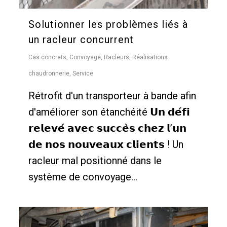
Solutionner les problèmes liés à
un racleur concurrent
Cas concrets
,
Convoyage
,
Racleurs
,
Réalisations
chaudronnerie
,
Service
Rétrofit d'un transporteur à bande afin
d'améliorer son étanchéité 𝗨𝗻 𝗱𝗲́𝗳𝗶
𝗿𝗲𝗹𝗲𝘃𝗲́ 𝗮𝘃𝗲𝗰 𝘀𝘂𝗰𝗰𝗲̀𝘀 𝗰𝗵𝗲𝘇 𝗹’𝘂𝗻
𝗱𝗲 𝗻𝗼𝘀 𝗻𝗼𝘂𝘃𝗲𝗮𝘂𝘅 𝗰𝗹𝗶𝗲𝗻𝘁𝘀 ! Un
racleur mal positionné dans le
système de convoyage...