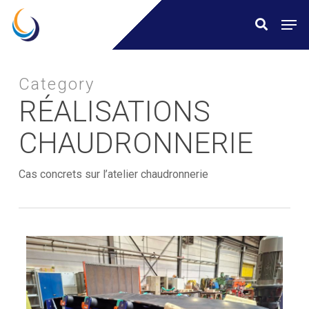
Skip
Menu
Men
search
to
main
content
Category
RÉALISATIONS
CHAUDRONNERIE
Cas concrets sur l’atelier chaudronnerie