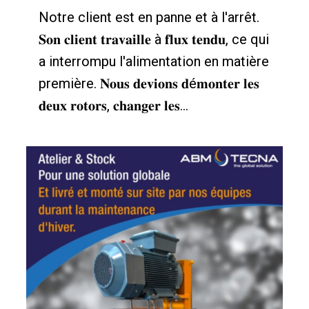
Notre client est en panne et à l'arrêt.
𝐒𝐨𝐧 𝐜𝐥𝐢𝐞𝐧𝐭 𝐭𝐫𝐚𝐯𝐚𝐢𝐥𝐥𝐞 à 𝐟𝐥𝐮𝐱 𝐭𝐞𝐧𝐝𝐮, ce qui
a interrompu l'alimentation en matière
première. 𝐍𝐨𝐮𝐬 𝐝𝐞𝐯𝐢𝐨𝐧𝐬 𝐝é𝐦𝐨𝐧𝐭𝐞𝐫 𝐥𝐞𝐬
𝐝𝐞𝐮𝐱 𝐫𝐨𝐭𝐨𝐫𝐬, 𝐜𝐡𝐚𝐧𝐠𝐞𝐫 𝐥𝐞𝐬...