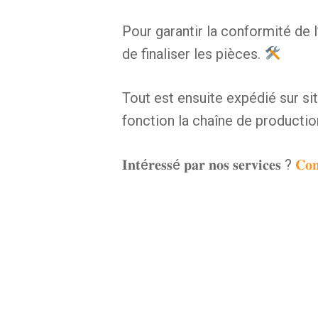
Pour garantir la conformité de l’e
de finaliser les pièces.
Tout est ensuite expédié sur s
fonction la chaîne de productio
𝐈𝐧𝐭é𝐫𝐞𝐬𝐬é 𝐩𝐚𝐫 𝐧𝐨𝐬 𝐬𝐞𝐫𝐯𝐢𝐜𝐞𝐬 ?
𝐂𝐨𝐧