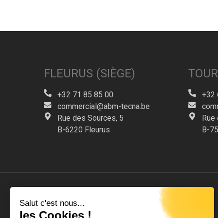
FLEURUS (SIÈGE)
TOUR
+32 71 85 85 00
+32 
commercial@abm-tecna.be
comm
Rue des Sources, 5
Rue 
B-6220 Fleurus
B-75