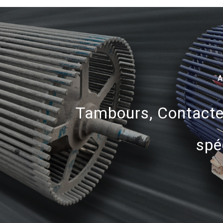
A
Tambours, Contacte
spé