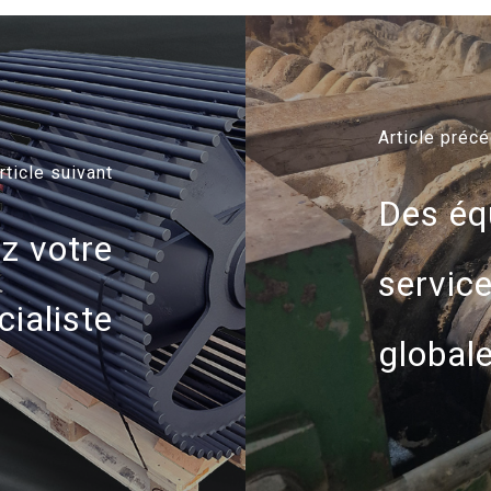
Article préc
rticle suivant
Des éq
z votre
servic
cialiste
global