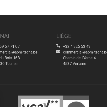
NAI
LIÈGE
69 57 71 07
+32 4 325 53 43
ercial@abm-tecna.be
commercial@abm-tecna.b
du Bois 16B
Chemin de l’Yerne 4,
30 Tournai
4537 Verlaine