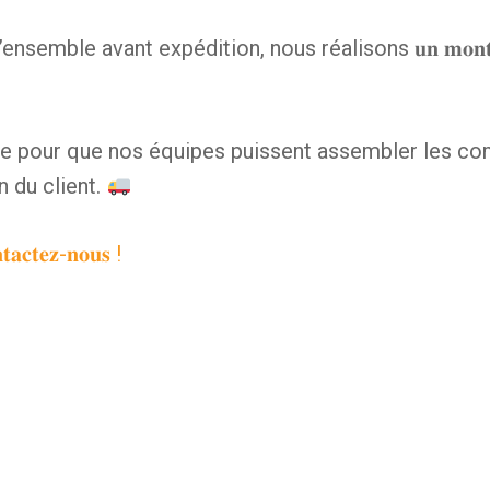
nsemble avant expédition, nous réalisons 𝐮𝐧 𝐦𝐨𝐧𝐭𝐚
ite pour que nos équipes puissent assembler les c
n du client.
𝐭𝐚𝐜𝐭𝐞𝐳-𝐧𝐨𝐮𝐬 !