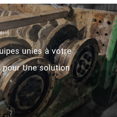
édent
uipes unies à votre
e pour Une solution
e