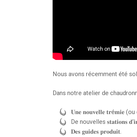
Nous avons récemment été soll
Dans notre atelier de chaudron
𝐔𝐧𝐞 𝐧𝐨𝐮𝐯𝐞𝐥𝐥𝐞 𝐭𝐫é
De nouvelles 𝐬𝐭𝐚𝐭𝐢𝐨𝐧𝐬 
𝐃𝐞𝐬 𝐠𝐮𝐢𝐝𝐞𝐬 𝐩𝐫𝐨𝐝𝐮𝐢𝐭.