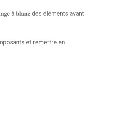
𝐞 à 𝐛𝐥𝐚𝐧𝐜 des éléments avant
omposants et remettre en