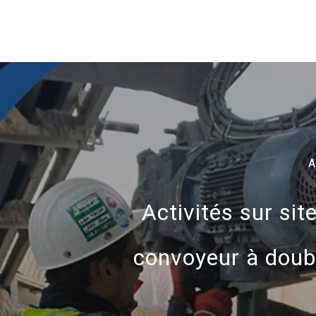
A
Activités sur sit
convoyeur à doub