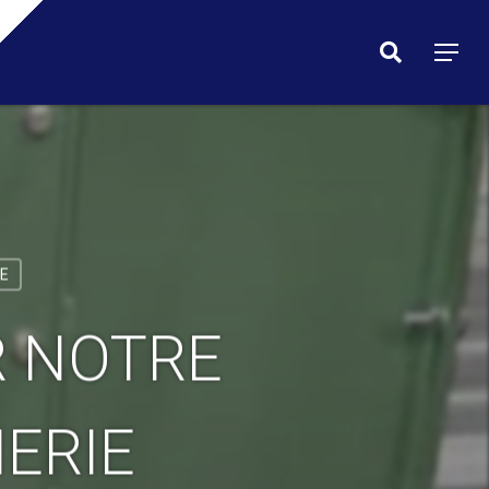
Menu
search
Menu
E
R NOTRE
ERIE