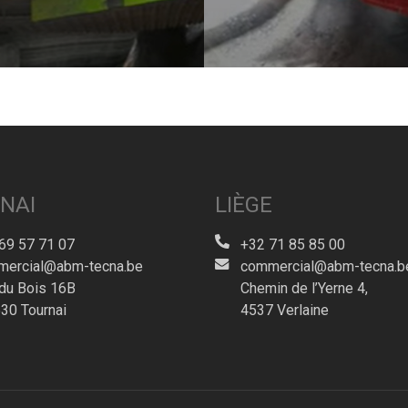
NAI
LIÈGE
69 57 71 07
+32 71 85 85 00
ercial@abm-tecna.be
commercial@abm-tecna.b
du Bois 16B
Chemin de l’Yerne 4,
30 Tournai
4537 Verlaine