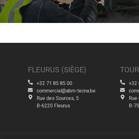
FLEURUS (SIÈGE)
TOUR
+32 71 85 85 00
+32 
commercial@abm-tecna.be
comm
Rue des Sources, 5
Rue 
B-6220 Fleurus
B-75