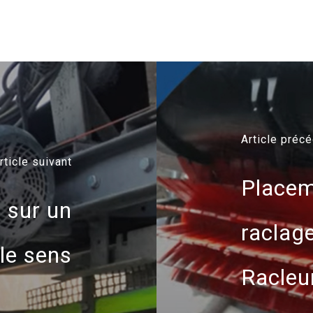
Article préc
rticle suivant
Placem
e sur un
raclag
le sens
Racleu