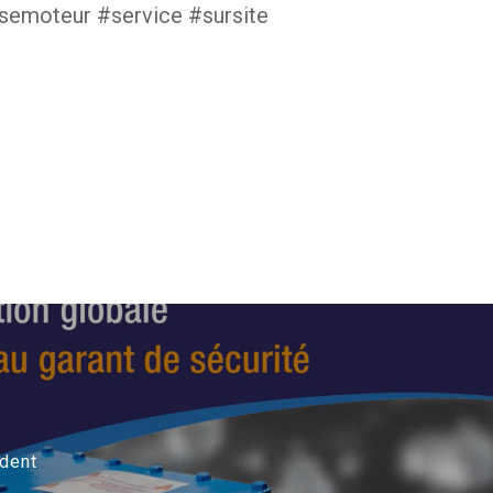
semoteur #service #sursite
édent