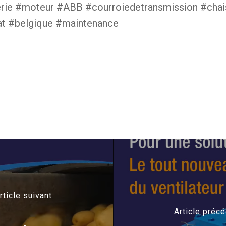
erie #moteur #ABB #courroiedetransmission #chai
t #belgique #maintenance
rticle suivant
Article préc