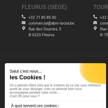
FLEURUS (SIÈGE)
TOUR
+32 71 85 85 00
+32 
commercial@abm-tecna.be
comm
Rue des Sources, 5
Rue 
B-6220 Fleurus
B-75