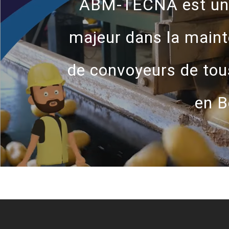
ABM-TECNA est un 
majeur dans la main
de convoyeurs de tou
en B