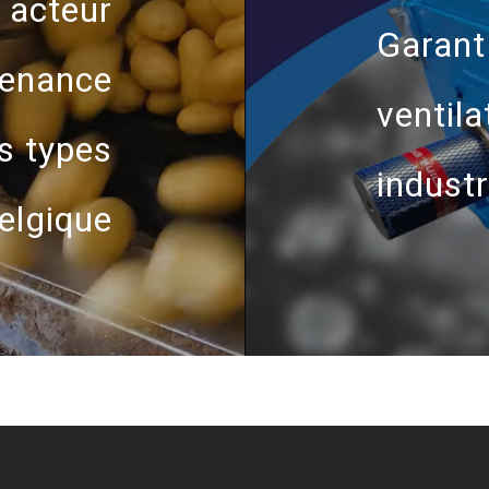
acteur
Garant
tenance
ventila
s types
industr
elgique