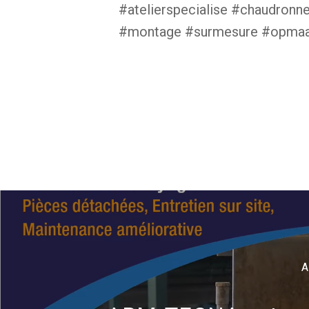
#atelierspecialise #chaudronn
#montage #surmesure #opmaa
A