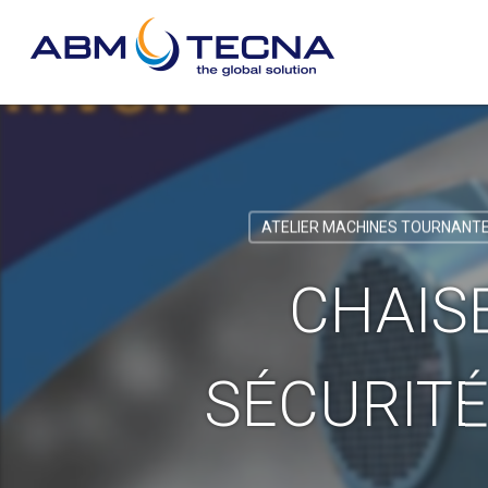
Skip
to
main
content
ATELIER MACHINES TOURNANT
CHAIS
SÉCURITÉ