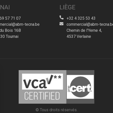
NAI
LIÈGE
69 57 71 07
+32 4 325 53 43
ercial@abm-tecna.be
commercial@abm-tecna.b
du Bois 16B
Chemin de l’Yerne 4,
30 Tournai
4537 Verlaine
© Tous droits réservés.