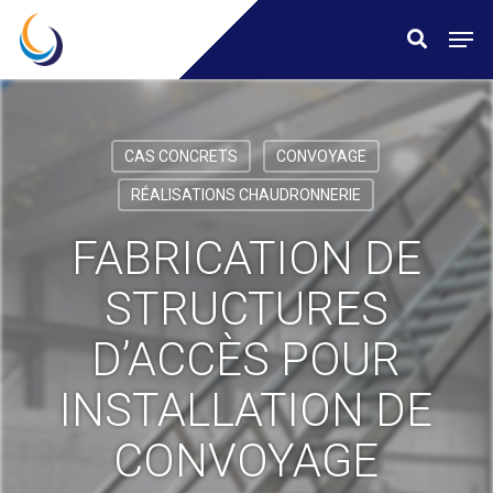
Skip
Menu
Men
search
to
main
content
CAS CONCRETS
CONVOYAGE
RÉALISATIONS CHAUDRONNERIE
FABRICATION DE
STRUCTURES
D’ACCÈS POUR
INSTALLATION DE
CONVOYAGE