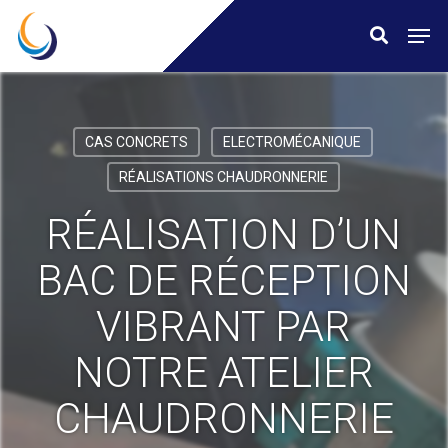
Skip
Menu
Men
search
to
main
content
CAS CONCRETS
ELECTROMÉCANIQUE
RÉALISATIONS CHAUDRONNERIE
RÉALISATION D’UN
BAC DE RÉCEPTION
VIBRANT PAR
NOTRE ATELIER
CHAUDRONNERIE