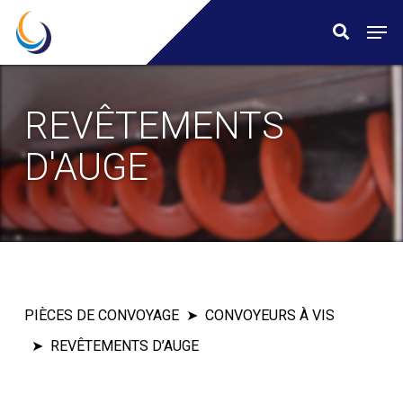
Skip
Menu
Men
search
to
main
content
REVÊTEMENTS
D'AUGE
PIÈCES DE CONVOYAGE
CONVOYEURS À VIS
REVÊTEMENTS D’AUGE